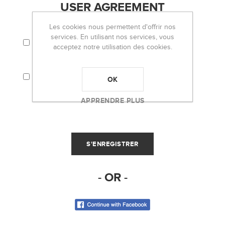
USER AGREEMENT
Les cookies nous permettent d'offrir nos
services. En utilisant nos services, vous
J'ACCEPTE LES TERMES ET CONDITIONS ET
LA POLITIQUE DE CONFIDENTIALITÉ.
acceptez notre utilisation des cookies.
J'ACCEPTE QUE MES INFORMATIONS
PERSONNELLES (EMAIL, PAR EXEMPLE)
OK
SOIENT UTILISÉES POUR L'ENVOI DE LA
NEWSLETTER D'OH LOU LOU!
APPRENDRE PLUS
- OR -