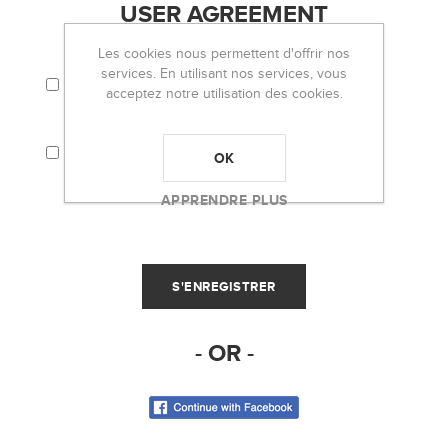
USER AGREEMENT
Les cookies nous permettent d'offrir nos
services. En utilisant nos services, vous
J'ACCEPTE LES TERMES ET CONDITIONS ET
LA POLITIQUE DE CONFIDENTIALITÉ.
acceptez notre utilisation des cookies.
J'ACCEPTE QUE MES INFORMATIONS
PERSONNELLES (EMAIL, PAR EXEMPLE)
OK
SOIENT UTILISÉES POUR L'ENVOI DE LA
NEWSLETTER D'OH LOU LOU!
APPRENDRE PLUS
- OR -