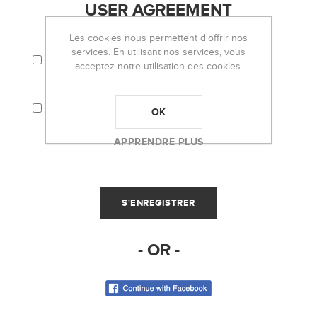
USER AGREEMENT
Les cookies nous permettent d'offrir nos
services. En utilisant nos services, vous
J'ACCEPTE LES TERMES ET CONDITIONS ET
LA POLITIQUE DE CONFIDENTIALITÉ.
acceptez notre utilisation des cookies.
J'ACCEPTE QUE MES INFORMATIONS
PERSONNELLES (EMAIL, PAR EXEMPLE)
OK
SOIENT UTILISÉES POUR L'ENVOI DE LA
NEWSLETTER D'OH LOU LOU!
APPRENDRE PLUS
- OR -