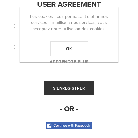
USER AGREEMENT
Les cookies nous permettent d'offrir nos
services. En utilisant nos services, vous
J'ACCEPTE LES TERMES ET CONDITIONS ET
LA POLITIQUE DE CONFIDENTIALITÉ.
acceptez notre utilisation des cookies.
J'ACCEPTE QUE MES INFORMATIONS
PERSONNELLES (EMAIL, PAR EXEMPLE)
OK
SOIENT UTILISÉES POUR L'ENVOI DE LA
NEWSLETTER D'OH LOU LOU!
APPRENDRE PLUS
- OR -