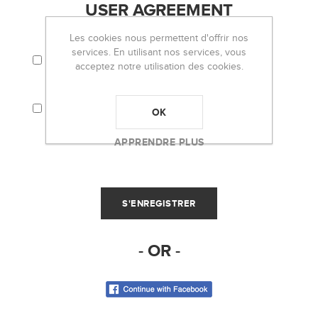
USER AGREEMENT
Les cookies nous permettent d'offrir nos
services. En utilisant nos services, vous
J'ACCEPTE LES TERMES ET CONDITIONS ET
LA POLITIQUE DE CONFIDENTIALITÉ.
acceptez notre utilisation des cookies.
J'ACCEPTE QUE MES INFORMATIONS
PERSONNELLES (EMAIL, PAR EXEMPLE)
OK
SOIENT UTILISÉES POUR L'ENVOI DE LA
NEWSLETTER D'OH LOU LOU!
APPRENDRE PLUS
- OR -