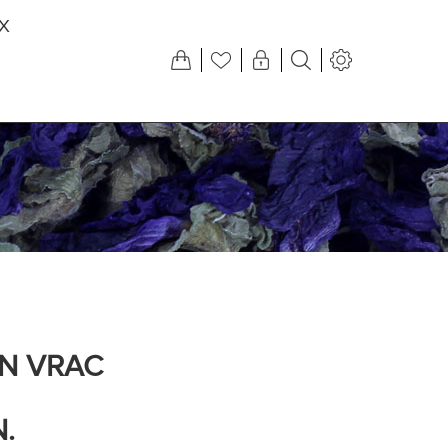
X
EN VRAC
.