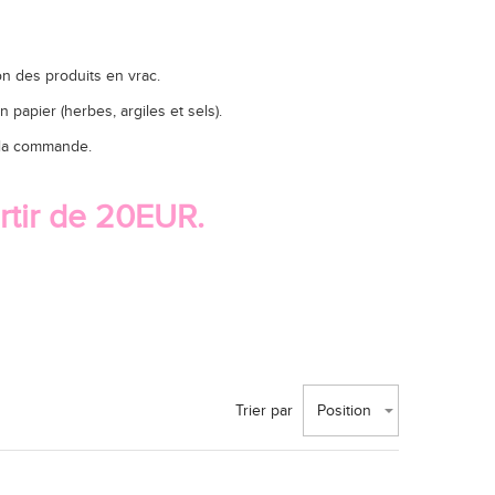
on des produits en vrac.
apier (herbes, argiles et sels).
à la commande.
rtir de 20EUR.
Trier par
Position