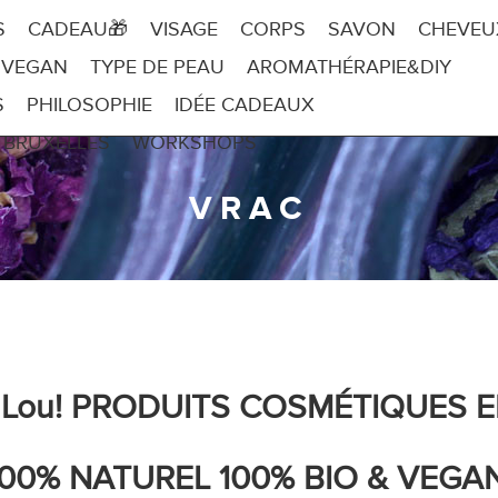
S
CADEAU🎁
VISAGE
CORPS
SAVON
CHEVEU
 VEGAN
TYPE DE PEAU
AROMATHÉRAPIE&DIY
S
PHILOSOPHIE
IDÉE CADEAUX
 BRUXELLES
WORKSHOPS
VRAC
 Lou! PRODUITS COSMÉTIQUES 
100% NATUREL 100% BIO & VEGAN