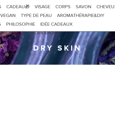
S
CADEAU🎁
VISAGE
CORPS
SAVON
CHEVEU
 VEGAN
TYPE DE PEAU
AROMATHÉRAPIE&DIY
S
PHILOSOPHIE
IDÉE CADEAUX
 BRUXELLES
WORKSHOPS
DRY SKIN