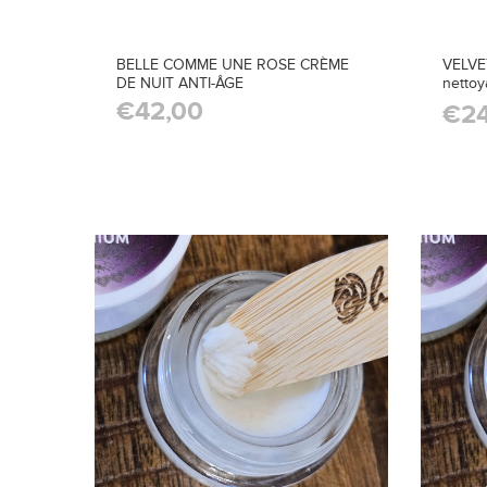
BELLE COMME UNE ROSE CRÈME
VELVET
DE NUIT ANTI-ÂGE
nettoy
bio
€42,00
€24