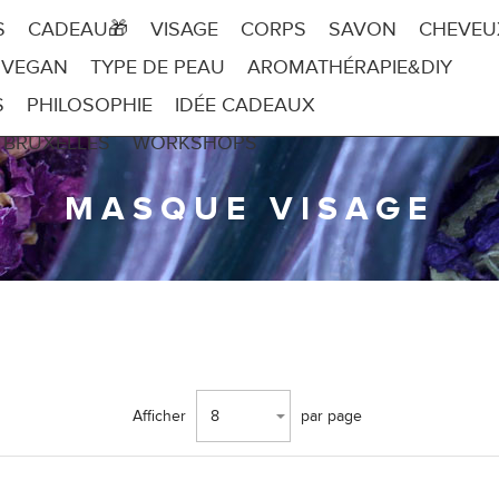
S
CADEAU🎁
VISAGE
CORPS
SAVON
CHEVEU
 VEGAN
TYPE DE PEAU
AROMATHÉRAPIE&DIY
S
PHILOSOPHIE
IDÉE CADEAUX
 BRUXELLES
WORKSHOPS
MASQUE VISAGE
Afficher
8
par page