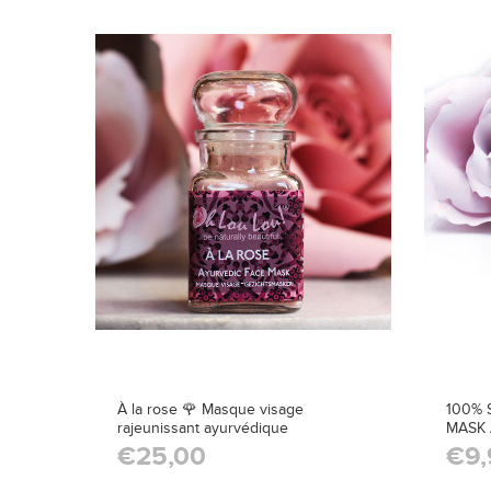
À la rose 🌹 Masque visage
100% 
rajeunissant ayurvédique
MASK 
€25,00
€9,