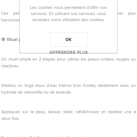
Les cookies nous permettent d'offrir nos
Ces petits ajustements aident le corps à se libérer plus
services. En utilisant nos services, vous
acceptez notre utilisation des cookies.
harmonieusement — et la peau suit généralement.
🌸
Rituel pour apaiser la peau
OK
APPRENDRE PLUS
Un rituel simple en 2 étapes pour calmer les peaux irritées, rouges ou
réactives.
Imbibez un linge doux d’eau fraîche (non froide), idéalement avec un
hydrolat de camomille ou de lavande.
Appliquez sur la peau, laissez tiédir, rafraîchissez et répétez une à
deux fois.