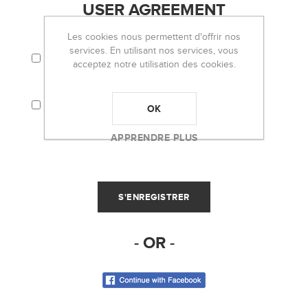
USER AGREEMENT
Les cookies nous permettent d'offrir nos
services. En utilisant nos services, vous
J'ACCEPTE LES TERMES ET CONDITIONS ET
LA POLITIQUE DE CONFIDENTIALITÉ.
acceptez notre utilisation des cookies.
J'ACCEPTE QUE MES INFORMATIONS
PERSONNELLES (EMAIL, PAR EXEMPLE)
OK
SOIENT UTILISÉES POUR L'ENVOI DE LA
NEWSLETTER D'OH LOU LOU!
APPRENDRE PLUS
- OR -