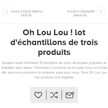
HUILE VISAGE NÉROLI
FLEUR D'ORANGER
100% BI...
(Neroli) BI...
Oh Lou Lou ! lot
d'échantillons de trois
produits
Essayez avant d'acheter! Échantillons de soins de la peau préparés et
emballés avec amour. Choisissez 3 produits et envoyez-nous un e-mail
afin que nous puissions le préparer juste pour vous. Tous Oh Lou Lou
! les produits sont éligibles.