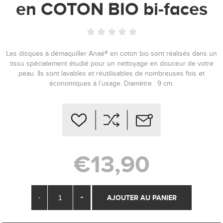
en COTON BIO bi-faces
Les disques à démaquiller Anaé® en coton bio sont réalisés dans un
tissu spécialement étudié pour un nettoyage en douceur de votre
peau. Ils sont lavables et réutilisables de nombreuses fois et
économiques à l’usage.
Diamètre : 9 cm.
€13,90
-
+