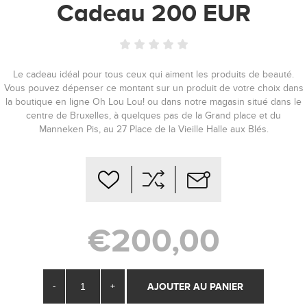
Cadeau 200 EUR
Le cadeau idéal pour tous ceux qui aiment les produits de beauté.
Vous pouvez dépenser ce montant sur un produit de votre choix dans
la boutique en ligne Oh Lou Lou! ou dans notre magasin situé dans le
centre de Bruxelles, à quelques pas de la Grand place et du
Manneken Pis, au 27 Place de la Vieille Halle aux Blés.
€200,00
-
+