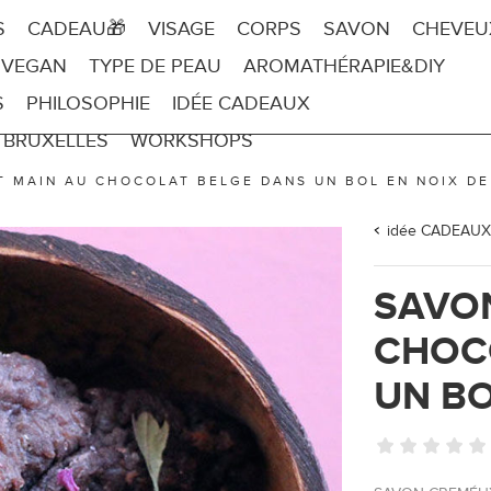
S
CADEAU🎁
VISAGE
CORPS
SAVON
CHEVEU
 VEGAN
TYPE DE PEAU
AROMATHÉRAPIE&DIY
S
PHILOSOPHIE
IDÉE CADEAUX
 BRUXELLES
WORKSHOPS
T MAIN AU CHOCOLAT BELGE DANS UN BOL EN NOIX D
idée CADEAUX
SAVON
CHOC
UN BO