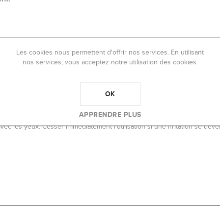
u total)
Les cookies nous permettent d'offrir nos services. En utilisant
nos services, vous acceptez notre utilisation des cookies.
os nucifera (virgin Coconut Oil)*, Aqua, Glycerine**, Coconut milk*
OK
t de la saponification d'huiles végétales biologiques
APPRENDRE PLUS
ec les yeux. Cesser immédiatement l'utilisation si une irritation se déve