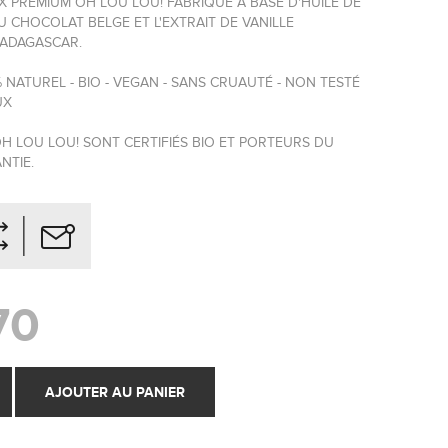
 PREMIUM OH LOU LOU! FABRIQUÉ À BASE D'HUILE DE
 CHOCOLAT BELGE ET L'EXTRAIT DE VANILLE
ADAGASCAR.
0% NATUREL - BIO - VEGAN - SANS CRUAUTÉ - NON TESTÉ
UX
H LOU LOU! SONT CERTIFIÉS BIO ET PORTEURS DU
NTIE.
70