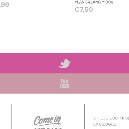
YLANG-YLANG ~100g
,99
€7,50
OH LOU LOU! PR
CATALOGUE