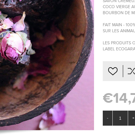
SAVON CREMÉUX
COCO VIERGE AU
BOURBON DE M
FAIT MAIN - 10
SUR LES ANIMA
LES PRODUITS O
LABEL ECOGARA
€14,
-
+