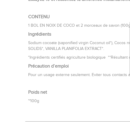
CONTENU
1 BOL EN NOIX DE COCO et 2 morceaux de savon (100g a
Ingrédients
Sodium cocoate (saponified virgin Coconut oil*), Coc
SOLIDS*, VANILLA PLANIFOLIA EXTRACT*.
*Ingrédients certifiés agriculture biologique **Résultan
Précaution d’emploi
Pour un usage externe seulement. Eviter tous contacts av
Poids net
~100g