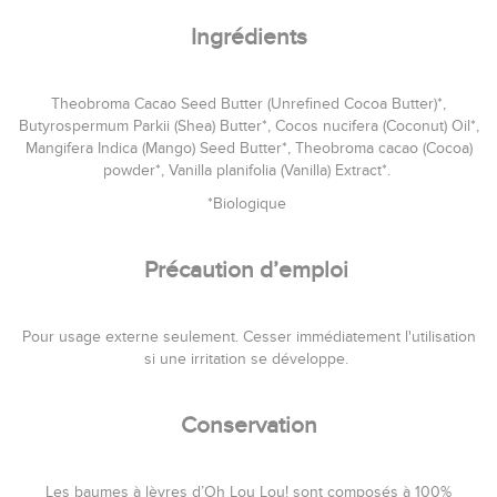
Ingrédients
Theobroma Cacao Seed Butter (Unrefined Cocoa Butter)*,
Butyrospermum Parkii (Shea) Butter*, Cocos nucifera (Coconut) Oil*,
Mangifera Indica (Mango) Seed Butter*, Theobroma cacao (Cocoa)
powder*, Vanilla planifolia (Vanilla) Extract*.
*Biologique
Précaution d’emploi
Pour usage externe seulement. Cesser immédiatement l'utilisation
si une irritation se développe.
Conservation
Les baumes à lèvres d’Oh Lou Lou! sont composés à 100%