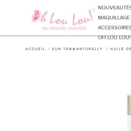
NOUVEAUTÉ
MAQUILLAGE
ACCESSOIRE
OH LOU LOU!
ACCUEIL
/
SUN TAN☀️NATURALLY
/
HUILE D