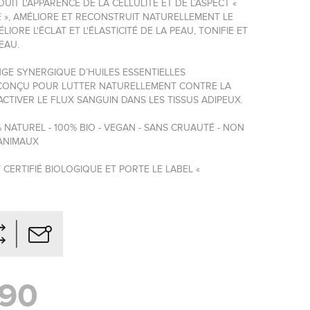
UIT L'APPARENCE DE LA CELLULITE ET DE L’ASPECT «
 », AMÉLIORE ET RECONSTRUIT NATURELLEMENT LE
IORE L'ÉCLAT ET L'ÉLASTICITÉ DE LA PEAU, TONIFIE ET
EAU.
NGE SYNERGIQUE D’HUILES ESSENTIELLES
CONÇU POUR LUTTER NATURELLEMENT CONTRE LA
’ACTIVER LE FLUX SANGUIN DANS LES TISSUS ADIPEUX.
0% NATUREL - 100% BIO - VEGAN - SANS CRUAUTÉ - NON
 ANIMAUX
 CERTIFIÉ BIOLOGIQUE ET PORTE LE LABEL «
,90