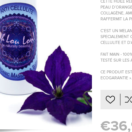
CETTE HUILE RÉD
PEAU D’ORANGE
COLLAGÈNE, AMÉL
RAFFERMIT LA P
C’EST UN MELA
SPECIALEMENT 
CELLULITE ET D
FAIT MAIN - 10
TESTÉ SUR LES
CE PRODUIT EST
ECOGARANTIE ».
€36