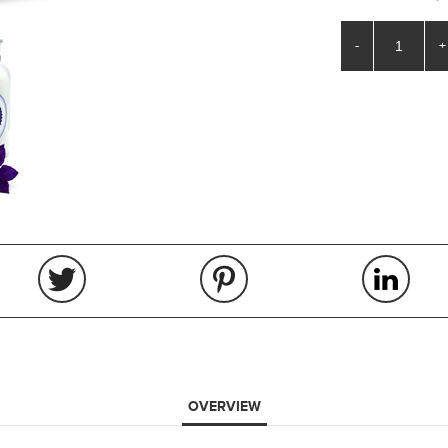
-
+
OVERVIEW