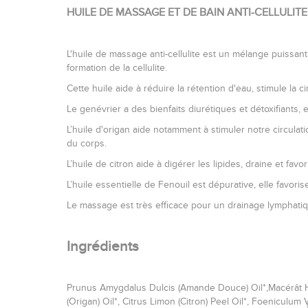
HUILE DE MASSAGE ET DE BAIN ANTI-CELLULIT
L'huile de massage anti-cellulite est un mélange puissan
formation de la cellulite.
Cette huile aide à réduire la rétention d'eau, stimule la c
Le genévrier a des bienfaits diurétiques et détoxifiants, 
L’huile d'origan aide notamment à stimuler notre circulat
du corps.
L’huile de citron aide à digérer les lipides, draine et fa
L’huile essentielle de Fenouil est dépurative, elle favoris
Le massage est très efficace pour un drainage lymphatiqu
Ingrédients
Prunus Amygdalus Dulcis (Amande Douce) Oil*,
Macérât 
(Origan) Oil*, Citrus Limon (Citron) Peel Oil*, Foeniculum V