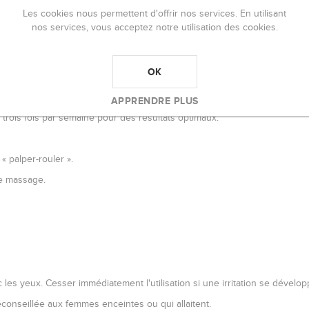
Les cookies nous permettent d'offrir nos services. En utilisant
sentielles.
nos services, vous acceptez notre utilisation des cookies.
OK
élimination du tissu adipeux est un processus qui doit être exercé régul
APPRENDRE PLUS
u trois fois par semaine pour des résultats optimaux.
« palper-rouler ».
le massage.
les yeux. Cesser immédiatement l'utilisation si une irritation se dévelo
conseillée aux femmes enceintes ou qui allaitent.