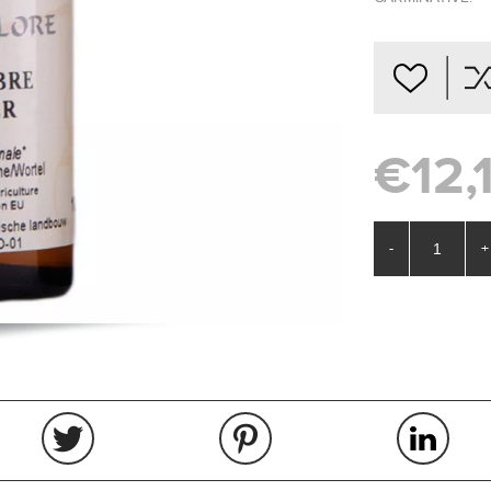
€12,
-
+