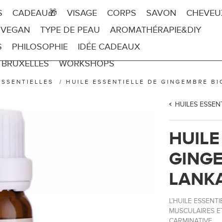
S
CADEAU🎁
VISAGE
CORPS
SAVON
CHEVEU
 VEGAN
TYPE DE PEAU
AROMATHÉRAPIE&DIY
S
PHILOSOPHIE
IDÉE CADEAUX
 BRUXELLES
WORKSHOPS
ESSENTIELLES
/
HUILE ESSENTIELLE DE GINGEMBRE BIO
HUILES ESSEN
HUILE
GINGE
LANKA
L’HUILE ESSEN
MUSCULAIRES ET
CARMINATIVE.