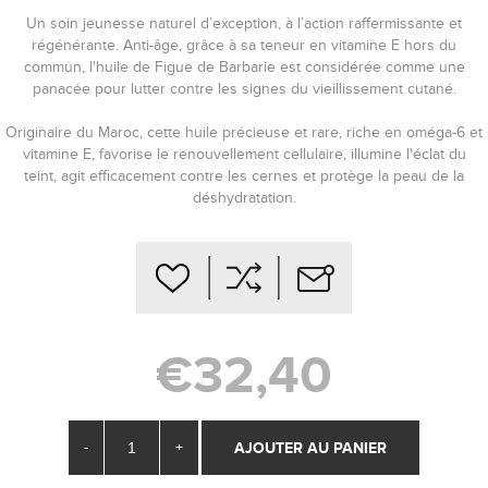
Un soin jeunesse naturel d’exception, à l’action raffermissante et
régénérante. Anti-âge, grâce à sa teneur en vitamine E hors du
commun, l'huile de Figue de Barbarie est considérée comme une
panacée pour lutter contre les signes du vieillissement cutané.
Originaire du Maroc, cette huile précieuse et rare, riche en oméga-6 et
vitamine E, favorise le renouvellement cellulaire, illumine l'éclat du
teint, agit efficacement contre les cernes et protège la peau de la
déshydratation.
€32,40
-
+