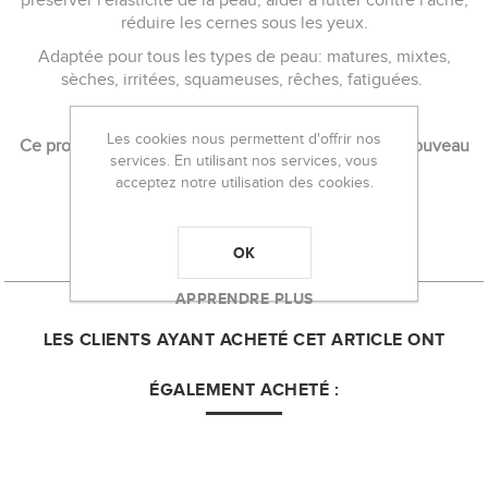
préserver l'élasticité de la peau, aider à lutter contre l'acné,
réduire les cernes sous les yeux.
Adaptée pour
tous les types de peau
: matures, mixtes,
sèches, irritées, squameuses, rêches, fatiguées.
Les cookies nous permettent d'offrir nos
Ce produit est vendu en vrac et peut être rempli à nouveau
services. En utilisant nos services, vous
dans notre boutique au centre de Bruxelles.
acceptez notre utilisation des cookies.
Net 30ml
Origine: Maroc
OK
APPRENDRE PLUS
LES CLIENTS AYANT ACHETÉ CET ARTICLE ONT
ÉGALEMENT ACHETÉ :